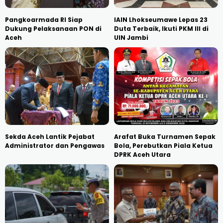
Pangkoarmada RI Siap
IAIN Lhokseumawe Lepas 23
Dukung Pelaksanaan PON di
Duta Terbaik, Ikuti PKM III di
Aceh
UIN Jambi
Sekda Aceh Lantik Pejabat
Arafat Buka Turnamen Sepak
Administrator dan Pengawas
Bola, Perebutkan Piala Ketua
DPRK Aceh Utara