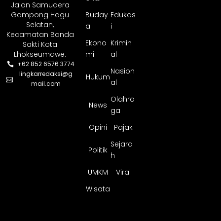
Jalan Samudera
Gampong Hagu
Buday
Edukas
Selatan,
a
i
Kecamatan Banda
Ekono
Krimin
Sakti Kota
Lhokseumawe.
mi
al
+62 852 6576 3774
Nasion
lingkarredaksi@g
Hukum
al
mail.com
Olahra
News
ga
Opini
Pajak
Sejara
Politik
h
UMKM
Viral
Wisata