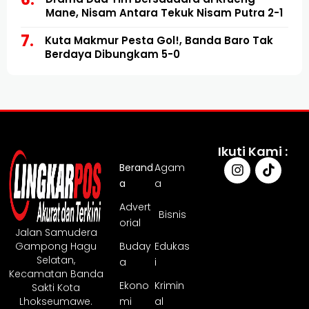
Mane, Nisam Antara Tekuk Nisam Putra 2-1
Kuta Makmur Pesta Gol!, Banda Baro Tak
Berdaya Dibungkam 5-0
Ikuti Kami :
Berand
Agam
a
a
Advert
Bisnis
orial
Jalan Samudera
Gampong Hagu
Buday
Edukas
Selatan,
a
i
Kecamatan Banda
Ekono
Krimin
Sakti Kota
Lhokseumawe.
mi
al