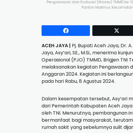
Pengawasan dan Evaluasi (Wasev) TMMD ke-121
Panton Makmur, Kecamatan 
ACEH JAYA |
Pj. Bupati Aceh Jaya, Dr. A.
Jaya, Asy’ari, SE., M.Si., menerima kun
Operasional (PJO) TMMD, Brigjen TNI T
melaksanakan kegiatan Pengawasan da
Anggaran 2024. Kegiatan ini berlangs
pada hari Rabu, 8 Agustus 2024.
Dalam kesempatan tersebut, Asy’ari 
dari Pemerintah Kabupaten Aceh Jay
oleh TNI. Menurutnya, pembangunan inf
bermanfaat bagi masyarakat, terutam
rumah sakit yang sebelumnya sulit dija