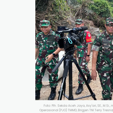
Foto: Plh. Sekda Aceh Jaya, Asy'ari, SE., M.
Operasional (PJO) TMMD, Brigjen TNI Terry Tre