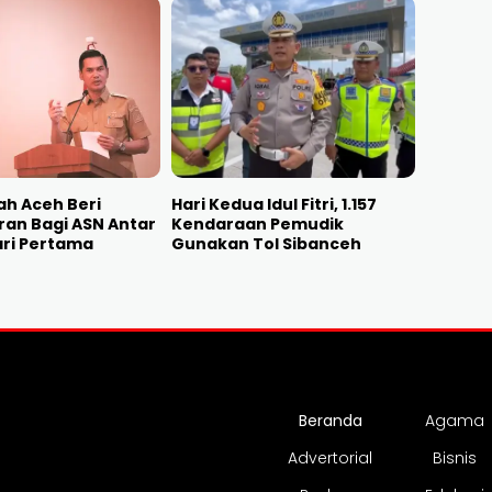
h Aceh Beri
Hari Kedua Idul Fitri, 1.157
an Bagi ASN Antar
Kendaraan Pemudik
ari Pertama
Gunakan Tol Sibanceh
Beranda
Agama
Advertorial
Bisnis