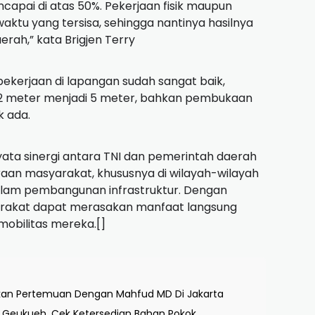
apai di atas 50%. Pekerjaan fisik maupun
waktu yang tersisa, sehingga nantinya hasilnya
rah,” kata Brigjen Terry
ekerjaan di lapangan sudah sangat baik,
1-2 meter menjadi 5 meter, bahkan pembukaan
k ada.
ta sinergi antara TNI dan pemerintah daerah
aan masyarakat, khususnya di wilayah-wilayah
lam pembangunan infrastruktur. Dengan
arakat dapat merasakan manfaat langsung
mobilitas mereka.[]
kan Pertemuan Dengan Mahfud MD Di Jakarta
ng Geukueh, Cek Ketersedian Bahan Pokok