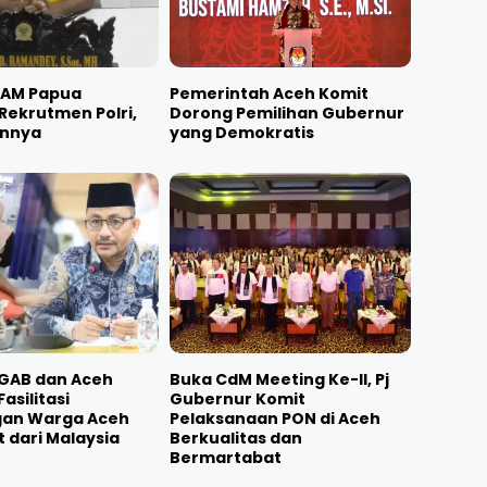
AM Papua
Pemerintah Aceh Komit
 Rekrutmen Polri,
Dorong Pemilihan Gubernur
annya
yang Demokratis
 GAB dan Aceh
Buka CdM Meeting Ke-II, Pj
asilitasi
Gubernur Komit
an Warga Aceh
Pelaksanaan PON di Aceh
t dari Malaysia
Berkualitas dan
Bermartabat