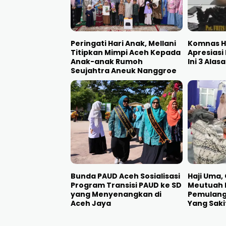
Peringati Hari Anak, Mellani
Komnas H
Titipkan Mimpi Aceh Kepada
Apresiasi
Anak-anak Rumoh
Ini 3 Alas
Seujahtra Aneuk Nanggroe
Bunda PAUD Aceh Sosialisasi
Haji Uma,
Program Transisi PAUD ke SD
Meutuah F
yang Menyenangkan di
Pemulang
Aceh Jaya
Yang Saki