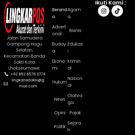
Ikuti Kami :
Berand
Agam
a
a
Advert
Bisnis
orial
Jalan Samudera
Gampong Hagu
Buday
Edukas
Selatan,
a
i
Kecamatan Banda
Ekono
Krimin
Sakti Kota
Lhokseumawe.
mi
al
+62 852 6576 3774
Nasion
lingkarredaksi@g
Hukum
al
mail.com
Olahra
News
ga
Opini
Pajak
Sejara
Politik
h