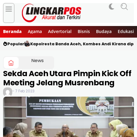
Beranda
Agama
Advertorial
Bisnis
Budaya
Edukasi
Popular
Kapolresta Banda Aceh, Kombes Andi Kirana diper
News
Sekda Aceh Utara Pimpin Kick Off
Meeting Jelang Musrenbang
- 7 Feb 2023