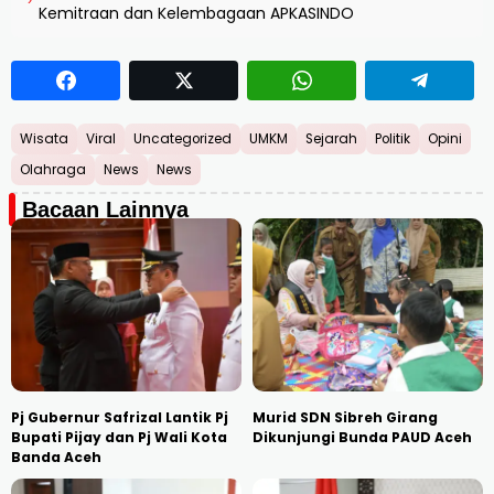
›
Kemitraan dan Kelembagaan APKASINDO
Wisata
Viral
Uncategorized
UMKM
Sejarah
Politik
Opini
Olahraga
News
News
Bacaan Lainnya
Pj Gubernur Safrizal Lantik Pj
Murid SDN Sibreh Girang
Bupati Pijay dan Pj Wali Kota
Dikunjungi Bunda PAUD Aceh
Banda Aceh