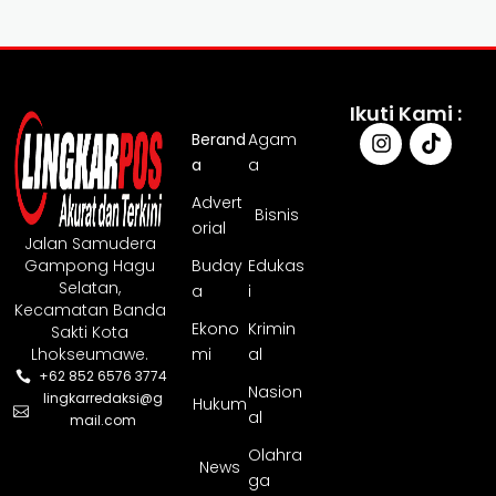
Ikuti Kami :
Berand
Agam
a
a
Advert
Bisnis
orial
Jalan Samudera
Gampong Hagu
Buday
Edukas
Selatan,
a
i
Kecamatan Banda
Ekono
Krimin
Sakti Kota
Lhokseumawe.
mi
al
+62 852 6576 3774
Nasion
lingkarredaksi@g
Hukum
al
mail.com
Olahra
News
ga