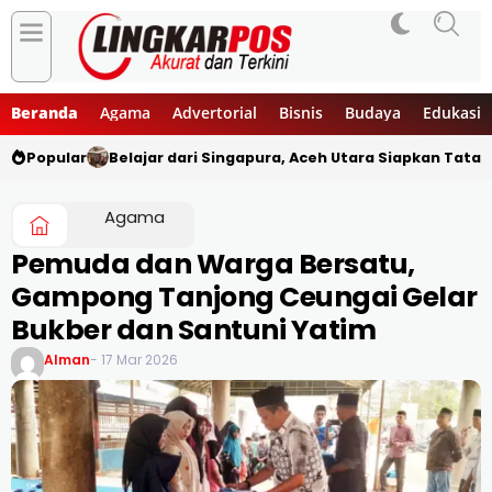
Beranda
Agama
Advertorial
Bisnis
Budaya
Edukasi
Popular
Belajar dari Singapura, Aceh Utara Siapkan Tata
Agama
Pemuda dan Warga Bersatu,
Gampong Tanjong Ceungai Gelar
Bukber dan Santuni Yatim
Alman
- 17 Mar 2026