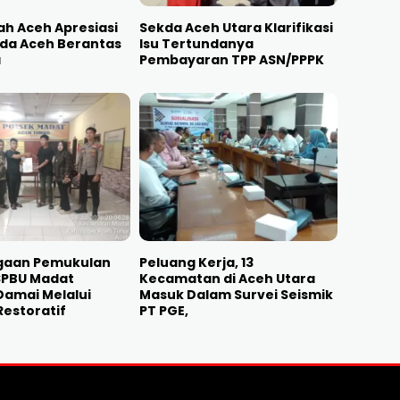
h Aceh Apresiasi
Sekda Aceh Utara Klarifikasi
lda Aceh Berantas
Isu Tertundanya
a
Pembayaran TPP ASN/PPPK
gaan Pemukulan
Peluang Kerja, 13
SPBU Madat
Kecamatan di Aceh Utara
Damai Melalui
Masuk Dalam Survei Seismik
Restoratif
PT PGE,