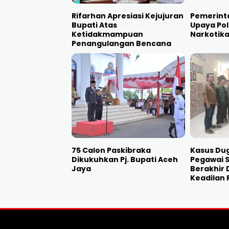
Rifarhan Apresiasi Kejujuran
Pemerinta
Bupati Atas
Upaya Po
Ketidakmampuan
Narkotik
Penangulangan Bencana
75 Calon Paskibraka
Kasus Du
Dikukuhkan Pj. Bupati Aceh
Pegawai 
Jaya
Berakhir 
Keadilan 