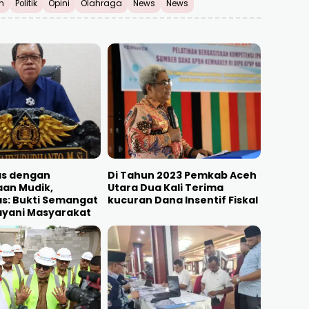
h
Politik
Opini
Olahraga
News
News
as dengan
Di Tahun 2023 Pemkab Aceh
aan Mudik,
Utara Dua Kali Terima
s: Bukti Semangat
kucuran Dana Insentif Fiskal
layani Masyarakat