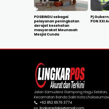
POSBINDU sebagai
Pj Gubern
pelayanan peningkatan
PON XXI A
derajat kesehatan
masyarakat Meunasah
Mesjid Cunda
Jalan Samudera Gampong Hagu Selatan,
Kecamatan Banda Sakti Kota Lhokseumaw
+62 852 6576 3774
lingkarredaksi@gmail.com