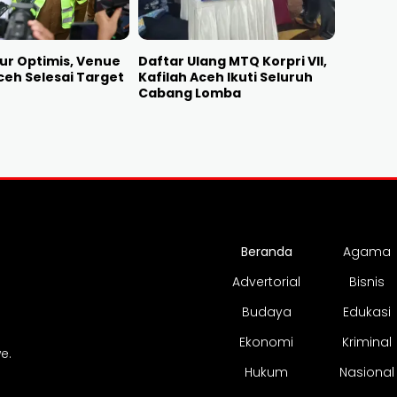
ur Optimis, Venue
Daftar Ulang MTQ Korpri VII,
ceh Selesai Target
Kafilah Aceh Ikuti Seluruh
Cabang Lomba
Beranda
Agama
Advertorial
Bisnis
Budaya
Edukasi
Ekonomi
Kriminal
e.
Hukum
Nasional