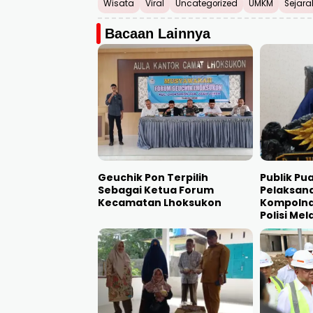
Wisata
Viral
Uncategorized
UMKM
Sejara
Bacaan Lainnya
Geuchik Pon Terpilih
Publik Pu
Sebagai Ketua Forum
Pelaksan
Kecamatan Lhoksukon
Kompolna
Polisi Me