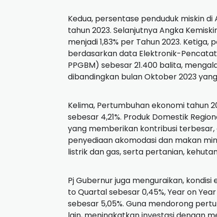
Kedua, persentase penduduk miskin di 
tahun 2023. Selanjutnya Angka Kemiski
menjadi 1,83% per Tahun 2023. Ketiga,
berdasarkan data Elektronik-Pencatat
PPGBM) sebesar 21.400 balita, mengal
dibandingkan bulan Oktober 2023 yang 
Kelima, Pertumbuhan ekonomi tahun 20
sebesar 4,21%. Produk Domestik Regio
yang memberikan kontribusi terbesar,
penyediaan akomodasi dan makan min
listrik dan gas, serta pertanian, kehuta
Pj Gubernur juga menguraikan, kondis
to Quartal sebesar 0,45%, Year on Ye
sebesar 5,05%. Guna mendorong pertu
lain, meningkatkan investasi dengan m