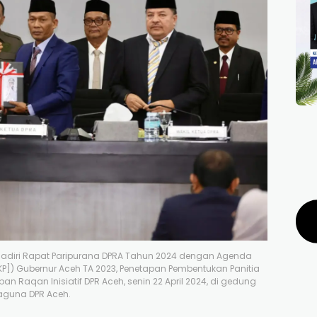
nghadiri Rapat Paripurana DPRA Tahun 2024 dengan Agenda
]) Gubernur Aceh TA 2023, Penetapan Pembentukan Panitia
n Raqan Inisiatif DPR Aceh, senin 22 April 2024, di gedung
aguna DPR Aceh.