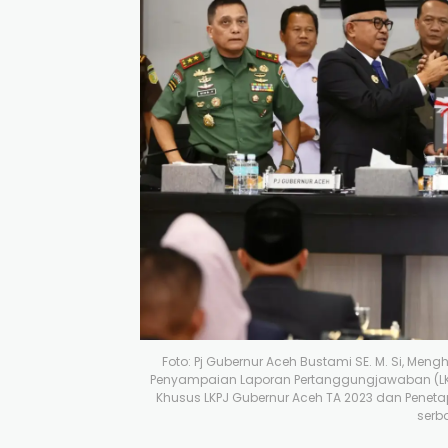
Foto: Pj Gubernur Aceh Bustami SE. M. Si, Me
Penyampaian Laporan Pertanggungjawaban (LKP
Khusus LKPJ Gubernur Aceh TA 2023 dan Penetapa
serb