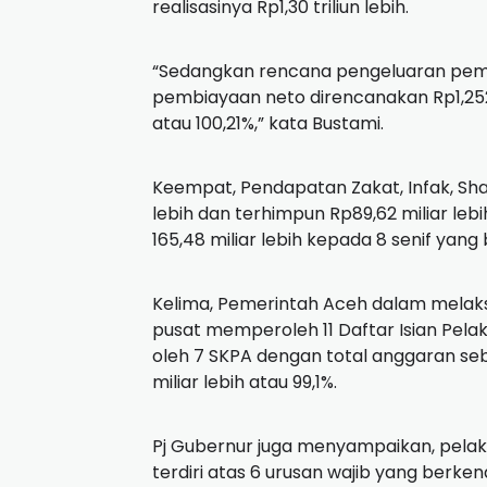
realisasinya Rp1,30 triliun lebih.
“Sedangkan rencana pengeluaran pembi
pembiayaan neto direncanakan Rp1,252 tri
atau 100,21%,” kata Bustami.
Keempat, Pendapatan Zakat, Infak, Sh
lebih dan terhimpun Rp89,62 miliar leb
165,48 miliar lebih kepada 8 senif ya
Kelima, Pemerintah Aceh dalam melak
pusat memperoleh 11 Daftar Isian Pel
oleh 7 SKPA dengan total anggaran sebes
miliar lebih atau 99,1%.
Pj Gubernur juga menyampaikan, pela
terdiri atas 6 urusan wajib yang berke